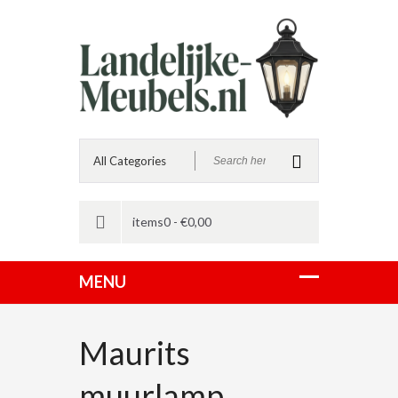
items0 -
€
0,00
Maurits
muurlamp