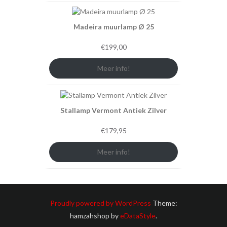
Madeira muurlamp Ø 25
€
199,00
Meer info!
Stallamp Vermont Antiek Zilver
€
179,95
Meer info!
Proudly powered by WordPress
Theme:
hamzahshop by
eDataStyle
.