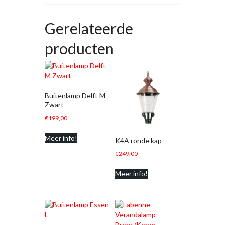
Gerelateerde
producten
Buitenlamp Delft M
Zwart
€
199,00
Meer info!
K4A ronde kap
€
249,00
Meer info!