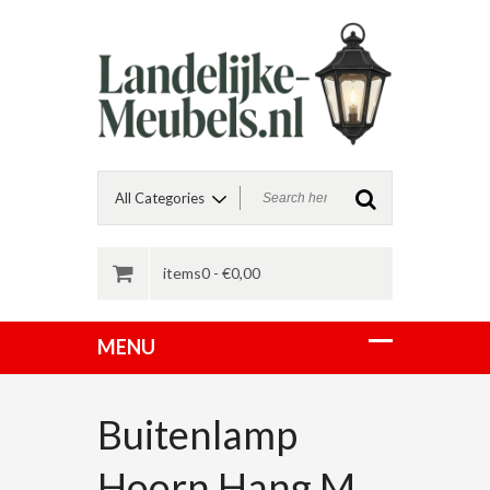
items0 -
€
0,00
Buitenlamp
Hoorn Hang M