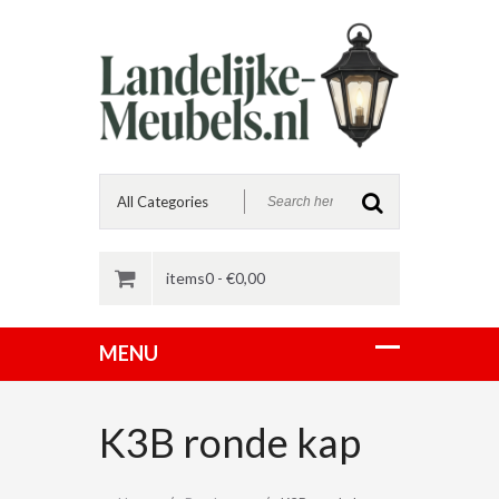
items0 -
€
0,00
K3B ronde kap