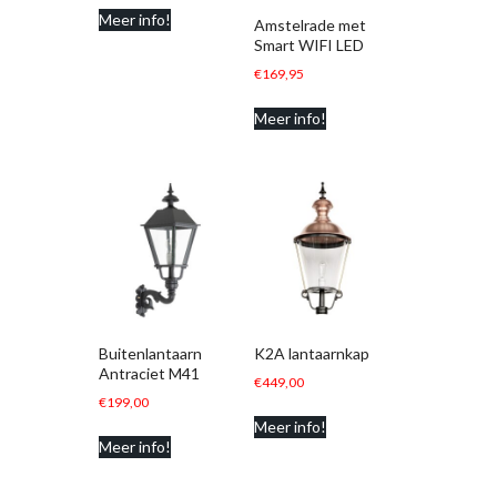
Meer info!
Amstelrade met
Smart WIFI LED
€
169,95
Meer info!
Buitenlantaarn
K2A lantaarnkap
Antraciet M41
€
449,00
€
199,00
Meer info!
Meer info!