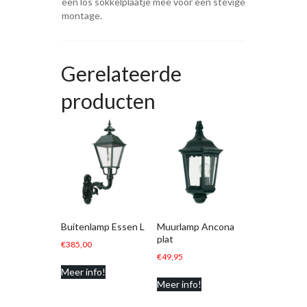
een los sokkelplaatje mee voor een stevige
montage.
Gerelateerde
producten
Buitenlamp Essen L
Muurlamp Ancona
plat
€
385,00
€
49,95
Meer info!
Meer info!