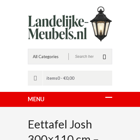
items0 -
€
0,00
Eettafel Josh
300×110 cm –