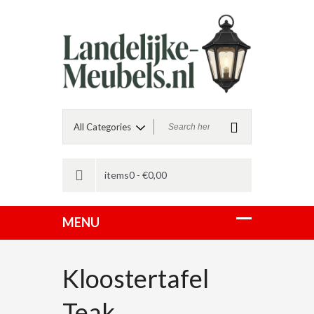
items0 -
€
0,00
Kloostertafel
Teak