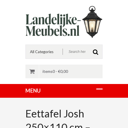
items0 -
€
0,00
Eettafel Josh
250×110 cm –