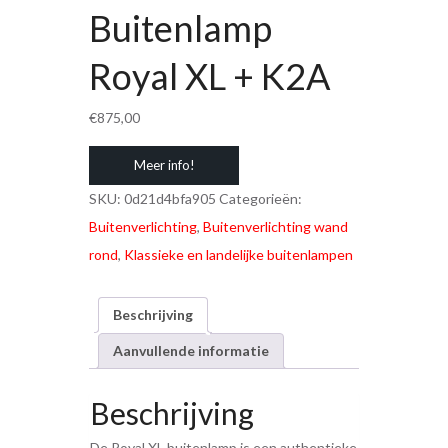
Buitenlamp
Royal XL + K2A
€
875,00
Meer info!
SKU:
0d21d4bfa905
Categorieën:
Buitenverlichting
,
Buitenverlichting wand
rond
,
Klassieke en landelijke buitenlampen
Beschrijving
Aanvullende informatie
Beschrijving
De Royal XL buitenlamp is een authentieke