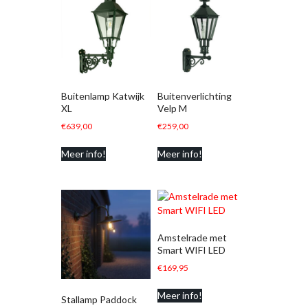
Buitenlamp Katwijk
Buitenverlichting
XL
Velp M
€
639,00
€
259,00
Meer info!
Meer info!
Amstelrade met
Smart WIFI LED
€
169,95
Meer info!
Stallamp Paddock