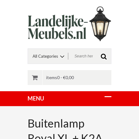
items0 -
€
0,00
Buitenlamp
Royal XL + K2A