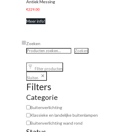
Antiek Messing
€
229,00
Meer info!
Zoeken
Zoeken
Filter producten
Sluiten
Filters
Categorie
Buitenverlichting
Klassieke en landelijke buitenlampen
Buitenverlichting wand rond
Status