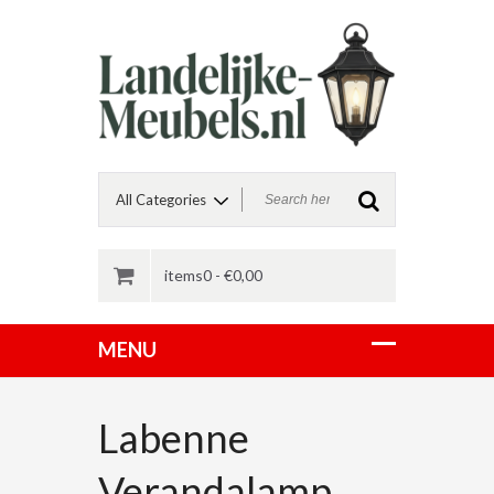
items0 -
€
0,00
Labenne
Verandalamp