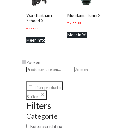
Wandlantaarn
Muurlamp Turijn 2
Schoorl XL
€
299,00
€
579,00
Meer info!
Meer info!
Zoeken
Zoeken
Filter producten
Sluiten
Filters
Categorie
Buitenverlichting