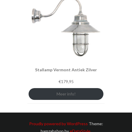
Stallamp Vermont Antiek Zilver
€
179,95
Meer info!
Proudly powered by WordPress
Theme:
hamzahshop by
eDataStyle
.