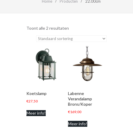
Home
Producten
22.00cm
Toont alle 2 resultaten
Koetslamp
Labenne
Verandalamp
€
27,50
Brons/Koper
€
169,00
Meer info!
Meer info!