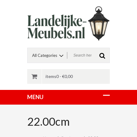
items0 -
€
0,00
22.00cm