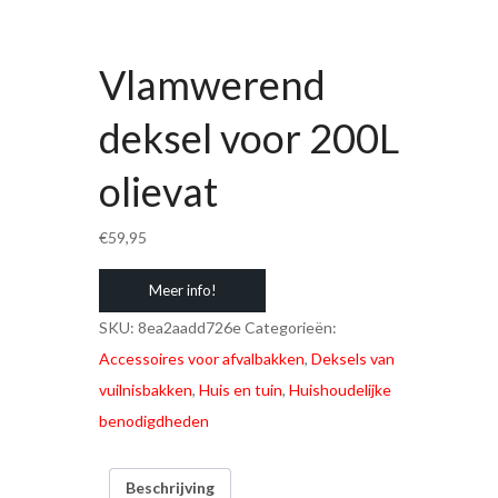
Vlamwerend
deksel voor 200L
olievat
€
59,95
Meer info!
SKU:
8ea2aadd726e
Categorieën:
Accessoires voor afvalbakken
,
Deksels van
vuilnisbakken
,
Huis en tuin
,
Huishoudelijke
benodigdheden
Beschrijving