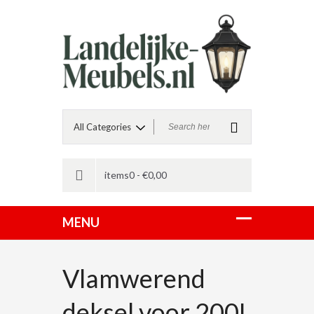
items0 -
€
0,00
Vlamwerend
deksel voor 200L