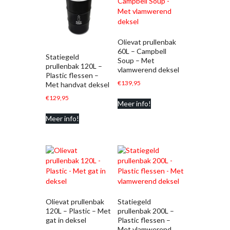
Olievat prullenbak
60L – Campbell
Statiegeld
Soup – Met
prullenbak 120L –
vlamwerend deksel
Plastic flessen –
€
139,95
Met handvat deksel
€
129,95
Meer info!
Meer info!
Olievat prullenbak
Statiegeld
120L – Plastic – Met
prullenbak 200L –
gat in deksel
Plastic flessen –
Met vlamwerend