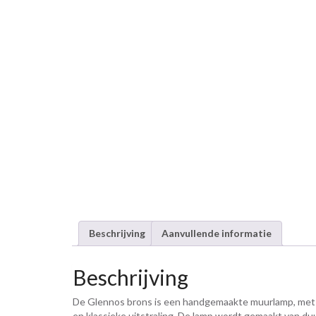
Beschrijving
Aanvullende informatie
Beschrijving
De Glennos brons is een handgemaakte muurlamp, met
en klassieke uitstraling. De lamp wordt gemaakt van du