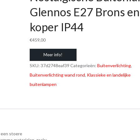
Glennos E27 Brons en
koper IP44
€
459,00
Meer info!
SKU:
37d2748eaf39
Categorieën:
Buitenverlichting
,
Buitenverlichting wand rond
,
Klassieke en landelijke
buitenlampen
 een stoere
urzame materialen, zoals;