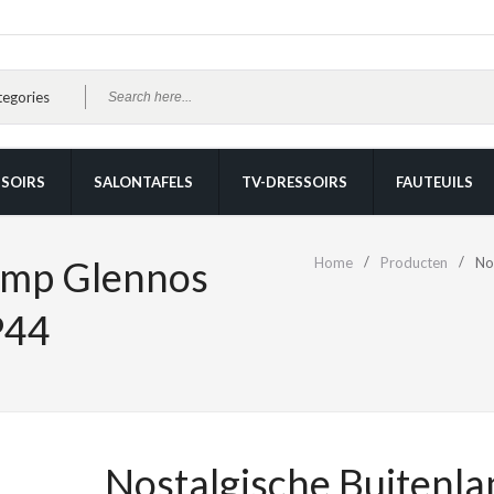
SOIRS
SALONTAFELS
TV-DRESSOIRS
FAUTEUILS
amp Glennos
Home
Producten
No
P44
Nostalgische Buitenl