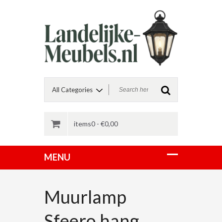
items0 -
€
0,00
Muurlamp
Sfeero hang