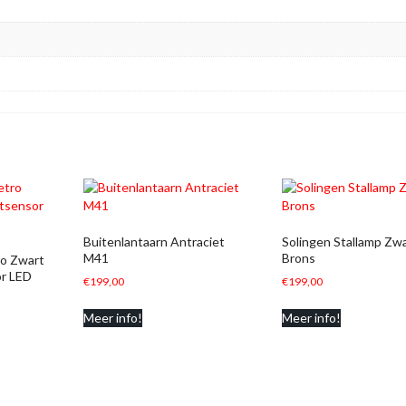
Buitenlantaarn Antraciet
Solingen Stallamp Zw
M41
Brons
ro Zwart
r LED
€
199,00
€
199,00
Meer info!
Meer info!