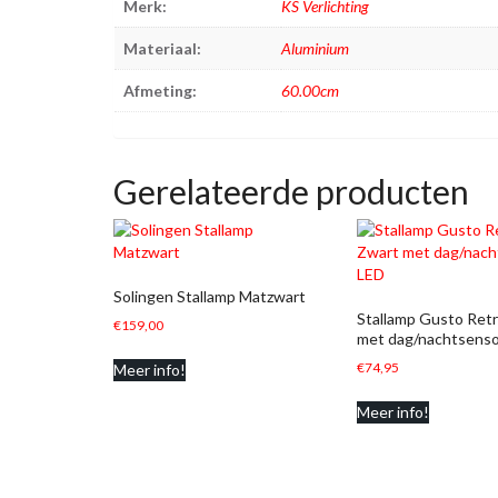
Merk:
KS Verlichting
Materiaal:
Aluminium
Afmeting:
60.00cm
Gerelateerde producten
Solingen Stallamp Matzwart
Stallamp Gusto Ret
€
159,00
met dag/nachtsenso
€
74,95
Meer info!
Meer info!