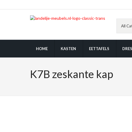
HOME
KASTEN
EETTAFELS
DRES
K7B zeskante kap