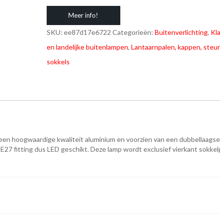
Meer info!
SKU:
ee87d17e6722
Categorieën:
Buitenverlichting
,
Kl
en landelijke buitenlampen
,
Lantaarnpalen, kappen, steu
sokkels
 een hoogwaardige kwaliteit aluminium en voorzien van een dubbellaagse
27 fitting dus LED geschikt. Deze lamp wordt exclusief vierkant sokkel