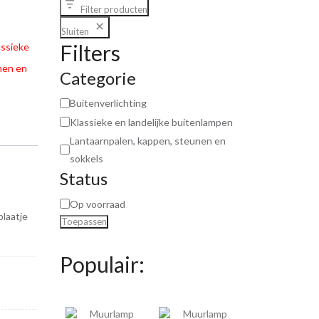
Filter producten
Sluiten
Filters
assieke
nen en
Categorie
Buitenverlichting
Klassieke en landelijke buitenlampen
Lantaarnpalen, kappen, steunen en
sokkels
Status
Op voorraad
plaatje
Toepassen
Populair: