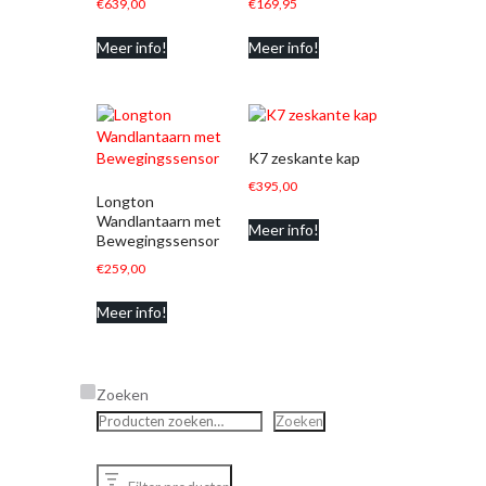
€
639,00
€
169,95
Meer info!
Meer info!
K7 zeskante kap
€
395,00
Longton
Wandlantaarn met
Meer info!
Bewegingssensor
€
259,00
Meer info!
Zoeken
Zoeken