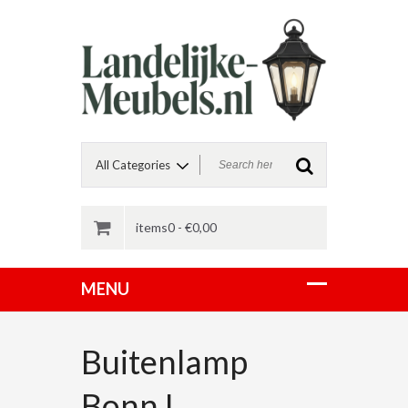
items0 -
€
0,00
Buitenlamp
Bonn L