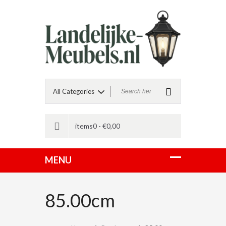
items0 -
€
0,00
85.00cm