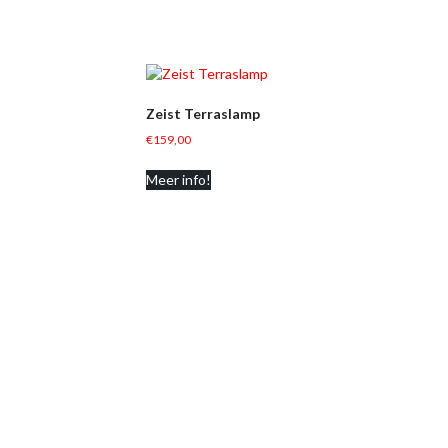
Zeist Terraslamp
€
159,00
Meer info!