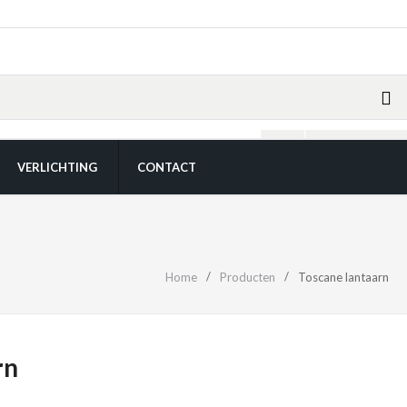
items0 -
€
0,00
VERLICHTING
CONTACT
Home
Producten
Toscane lantaarn
rn