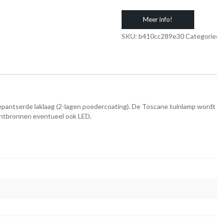
Meer info!
SKU:
b410cc289e30
Categorie
epantserde laklaag (2-lagen poedercoating). De Toscane tuinlamp wordt 
ichtbronnen eventueel ook LED.