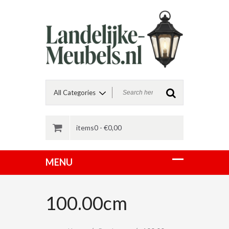
items0 -
€
0,00
100.00cm