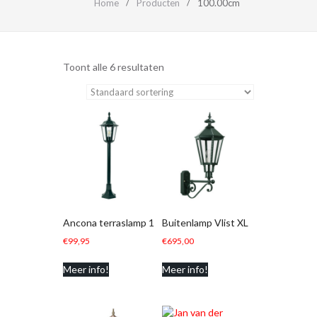
Home
Producten
100.00cm
Toont alle 6 resultaten
Ancona terraslamp 1
Buitenlamp Vlist XL
€
99,95
€
695,00
Meer info!
Meer info!