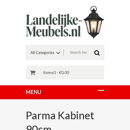
items0 -
€
0,00
Parma Kabinet
90cm