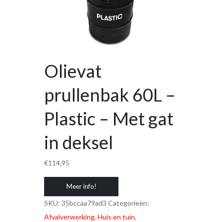
Olievat
prullenbak 60L –
Plastic – Met gat
in deksel
€
114,95
Meer info!
SKU:
35bccaa79ad3
Categorieën:
Afvalverwerking
,
Huis en tuin
,