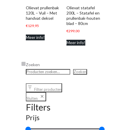
Olievat prullenbak
Olievat statafel
120L – Vuil – Met
200L – Statafel en
handvat deksel
prullenbak-houten
blad – 80cm
€
129,95
€
299,00
Meer info!
Meer info!
Zoeken
Zoeken
Filter producten
Sluiten
Filters
Prijs