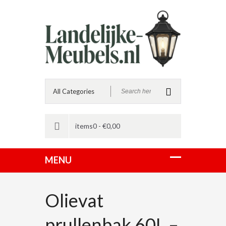
items0 -
€
0,00
Olievat
prullenbak 60L –