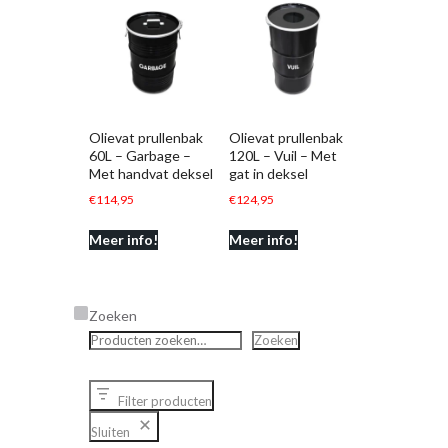
Olievat prullenbak
Olievat prullenbak
60L – Garbage –
120L – Vuil – Met
Met handvat deksel
gat in deksel
€
114,95
€
124,95
Meer info!
Meer info!
Zoeken
Zoeken
Filter producten
Sluiten