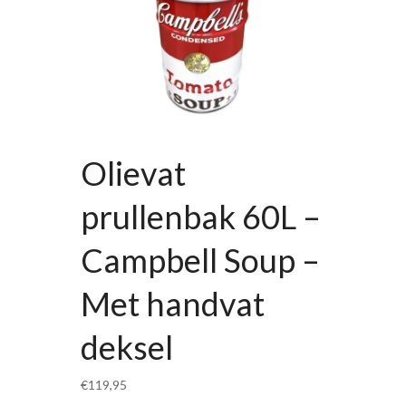
Olievat
prullenbak 60L –
Campbell Soup –
Met handvat
deksel
€
119,95