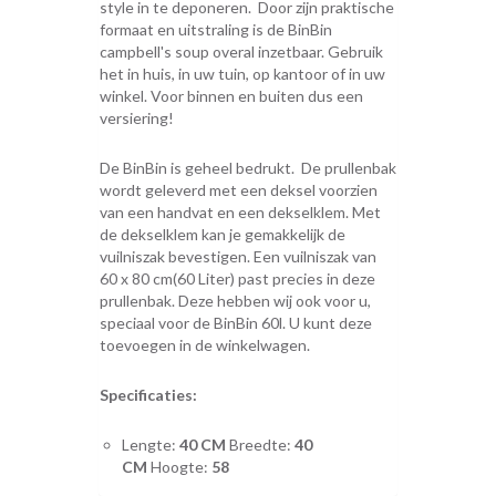
style in te deponeren. Door zijn praktische
formaat en uitstraling is de BinBin
campbell's soup overal inzetbaar. Gebruik
het in huis, in uw tuin, op kantoor of in uw
winkel. Voor binnen en buiten dus een
versiering!
De BinBin is geheel bedrukt. De prullenbak
wordt geleverd met een deksel voorzien
van een handvat en een dekselklem. Met
de dekselklem kan je gemakkelijk de
vuilniszak bevestigen. Een vuilniszak van
60 x 80 cm(60 Liter) past precies in deze
prullenbak. Deze hebben wij ook voor u,
speciaal voor de BinBin 60l. U kunt deze
toevoegen in de winkelwagen.
Specificaties:
Lengte:
40 CM
Breedte:
40
CM
Hoogte:
58