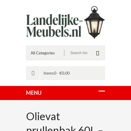
items0 -
€
0,00
Olievat
prullenbak 60L –