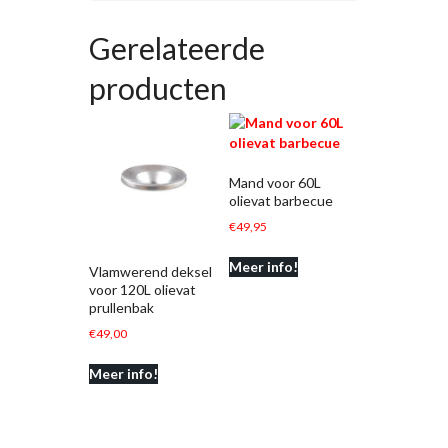
Gerelateerde
producten
Mand voor 60L
olievat barbecue
€
49,95
Meer info!
Vlamwerend deksel
voor 120L olievat
prullenbak
€
49,00
Meer info!