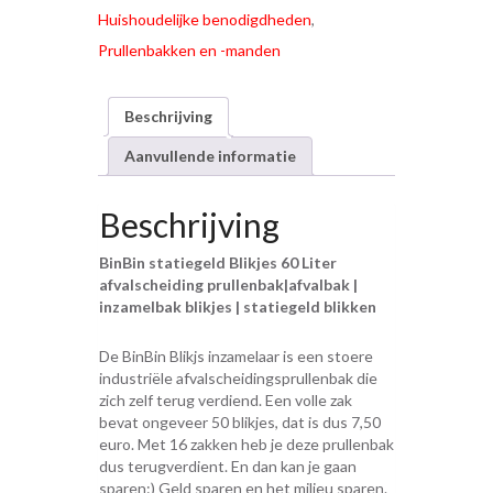
Huishoudelijke benodigdheden
,
Prullenbakken en -manden
Beschrijving
Aanvullende informatie
Beschrijving
BinBin statiegeld Blikjes 60 Liter
afvalscheiding prullenbak|afvalbak |
inzamelbak blikjes | statiegeld blikken
De BinBin Blikjs inzamelaar is een stoere
industriële afvalscheidingsprullenbak die
zich zelf terug verdiend. Een volle zak
bevat ongeveer 50 blikjes, dat is dus 7,50
euro. Met 16 zakken heb je deze prullenbak
dus terugverdient. En dan kan je gaan
sparen:) Geld sparen en het milieu sparen.