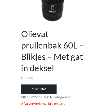
Olievat
prullenbak 60L –
Blikjes – Met gat
in deksel
€
119,95
Meer info!
SKU:
032515b0e45b
Categorieën:
Afvalverwerking
,
Huis en tuin
,