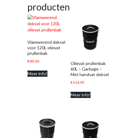
producten
Vlamwerend deksel
voor 120L olievat
prullenbak
€
49,00
Olievat prullenbak
60L – Garbage –
Meer info!
Met handvat deksel
€
114,95
Meer info!