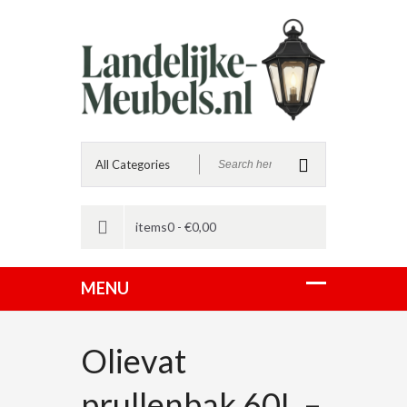
items0 -
€
0,00
Olievat
prullenbak 60L –