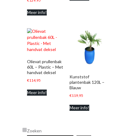
€
129,95
Meer info!
Olievat prullenbak
60L – Plastic – Met
handvat deksel
Kunststof
€
114,95
plantenbak 120L –
Blauw
Meer info!
€
119,95
Meer info!
Zoeken