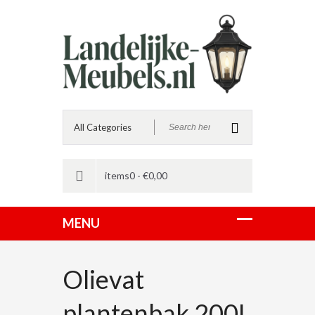
items0 -
€
0,00
Olievat
plantenbak 200L