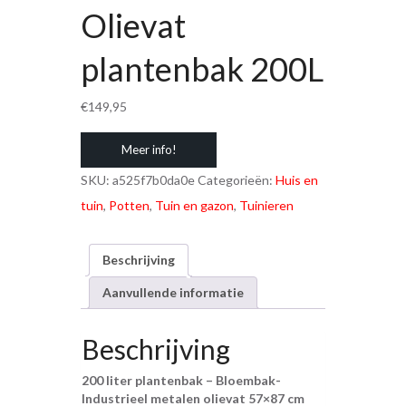
Olievat
plantenbak 200L
€
149,95
Meer info!
SKU:
a525f7b0da0e
Categorieën:
Huis en
tuin
,
Potten
,
Tuin en gazon
,
Tuinieren
Beschrijving
Aanvullende informatie
Beschrijving
200 liter plantenbak – Bloembak-
Industrieel metalen olievat 57×87 cm