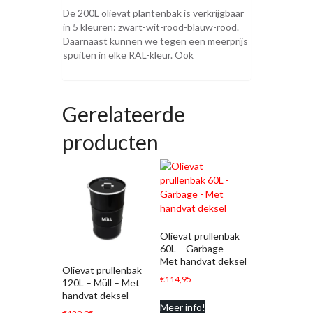
De 200L olievat plantenbak is verkrijgbaar
in 5 kleuren: zwart-wit-rood-blauw-rood.
Daarnaast kunnen we tegen een meerprijs
spuiten in elke RAL-kleur. Ook
Gerelateerde
producten
Olievat prullenbak
60L – Garbage –
Met handvat deksel
Olievat prullenbak
€
114,95
120L – Müll – Met
handvat deksel
Meer info!