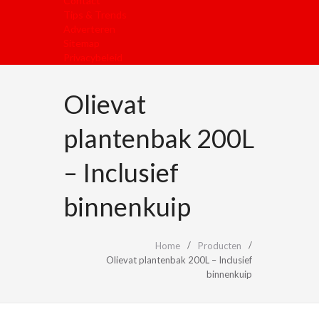
Contact
Tips & Trends
Adverteren
Sitemap
Privacybeleid
Olievat
plantenbak 200L
– Inclusief
binnenkuip
Home
Producten
Olievat plantenbak 200L – Inclusief
binnenkuip