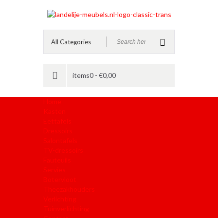
items0 -
€
0,00
Home
Kasten
Eettafels
Dressoirs
Salontafels
TV-dressoirs
Fauteuils
Servies
Botervloot
Theezakhouders
Verlichting
Tuinverlichting