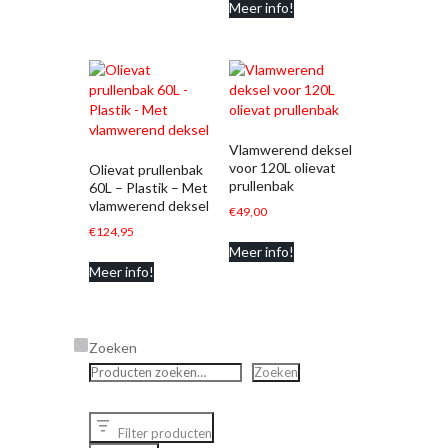
Meer info!
Vlamwerend deksel
voor 120L olievat
Olievat prullenbak
prullenbak
60L – Plastik – Met
vlamwerend deksel
€
49,00
€
124,95
Meer info!
Meer info!
Zoeken
Zoeken
Filter producten