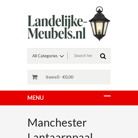
items0 -
€
0,00
Manchester
Lantaarnpaal