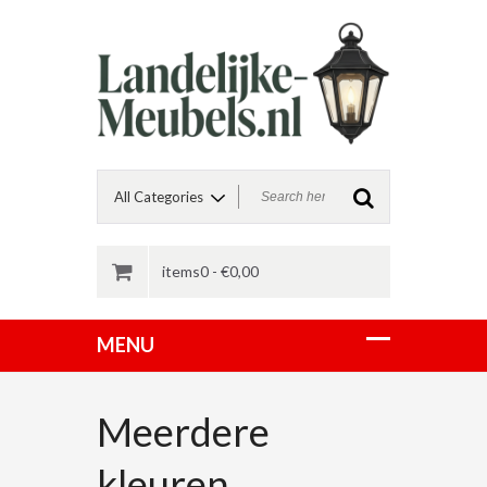
items0 -
€
0,00
Meerdere
kleuren