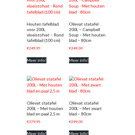
Houten tafelblad
Olievat statafel
voor 200L
200L – Campbell
vloeistofvat – Rond
Soup – Met houten
tafelblad (100 cm)
blad – 80cm
€
249,95
€
349,00
Meer info!
Meer info!
Olievat statafel
Olievat statafel
200L – Met houten
200L – Met zwart
blad en paal 2,5 m
blad – 80cm
€
379,95
€
299,00
Meer info!
Meer info!