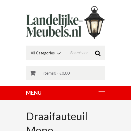
items0 -
€
0,00
Draaifauteuil
Mono