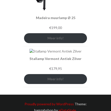
Madeira muurlamp Ø 25
€
199,00
Meer info!
Stallamp Vermont Antiek Zilver
€
179,95
Meer info!
Proudly powered by WordPress
Theme:
hamzahshop by
eDataStyle
.