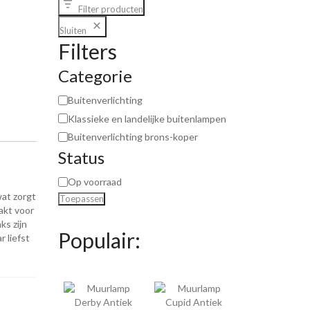
Filter producten
Sluiten
Filters
Categorie
Buitenverlichting
Klassieke en landelijke buitenlampen
Buitenverlichting brons-koper
Status
Op voorraad
at zorgt
Toepassen
akt voor
ks zijn
Populair:
 liefst