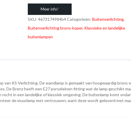
Meer info!
SKU:
4673174984b4
Categorieën:
Buitenverlichting
,
Buitenverlichting brons-koper
,
Klassieke en landelijke
buitenlampen
mp van KS Verlichting. De wandlamp is gemaakt van hoogwaardig brons w
es. De Brenz heeft een E27 porseleinen fitting wat de lamp geschikt ma
n recht in een landelijke of klassiek omgeving. De buitenlamp komt ondan
 Monteer de muurlamp met vertrouwen, want deze wordt geleverd met maar