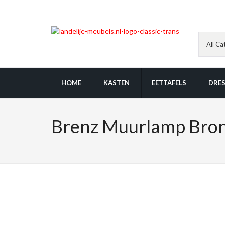
HOME
KASTEN
EETTAFELS
DRES
Brenz Muurlamp Bro