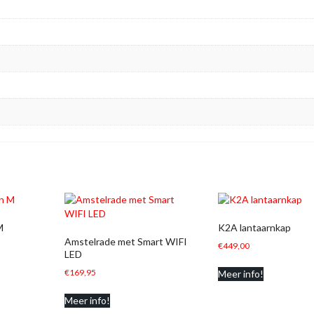
M
K2A lantaarnkap
Amstelrade met Smart WIFI
€
449,00
LED
€
169,95
Meer info!
Meer info!