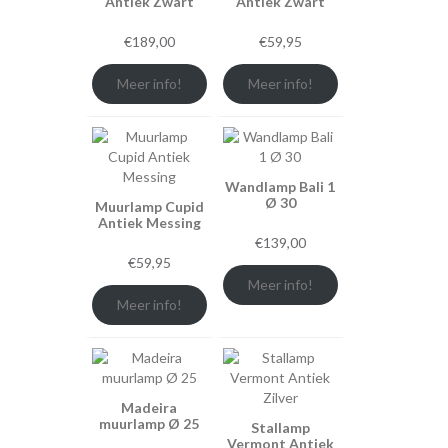
Antiek Zwart
Antiek Zwart
€
189,00
€
59,95
Meer info!
Meer info!
Wandlamp Bali 1
Ø 30
Muurlamp Cupid
Antiek Messing
€
139,00
€
59,95
Meer info!
Meer info!
Madeira
muurlamp Ø 25
Stallamp
Vermont Antiek