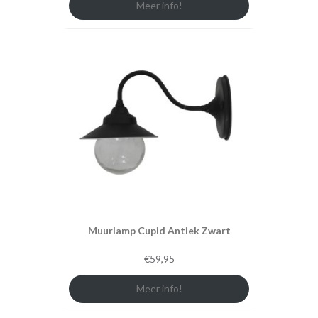
Meer info!
Muurlamp Cupid Antiek Zwart
€
59,95
Meer info!