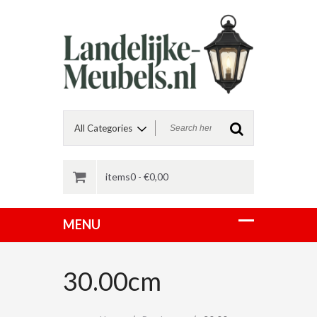
items0 -
€
0,00
30.00cm