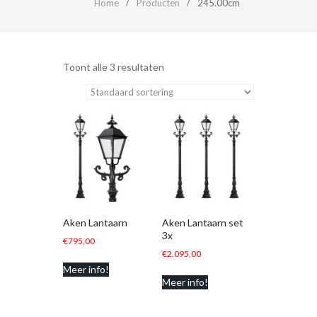
Home
Producten
245.00cm
Toont alle 3 resultaten
Aken Lantaarn
Aken Lantaarn set
3x
€
795,00
€
2.095,00
Meer info!
Meer info!