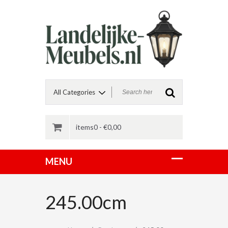
items0 -
€
0,00
245.00cm