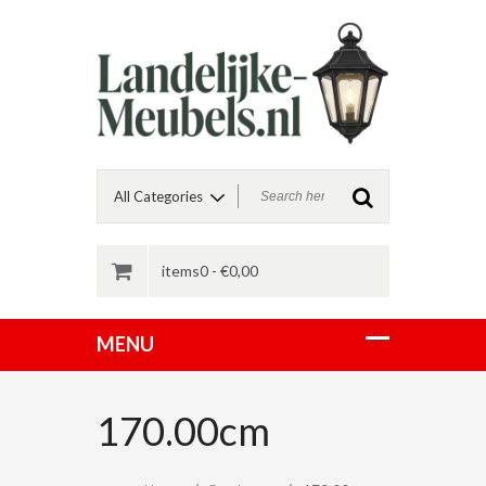
items0 -
€
0,00
170.00cm